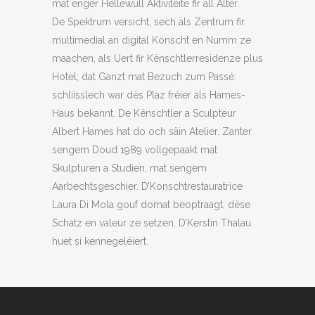
mat enger Hellewull Aktivitéite fir all Alter.
De Spektrum versicht, sech als Zentrum fir
multimedial an digital Konscht en Numm ze
maachen, als Uert fir Kënschtlerresidenze plus
Hotel; dat Ganzt mat Bezuch zum Passé:
schliisslech war dës Plaz fréier als Hames-
Haus bekannt. De Kënschtler a Sculpteur
Albert Hames hat do och säin Atelier. Zanter
sengem Doud 1989 vollgepaakt mat
Skulpturen a Studien, mat sengem
Aarbechtsgeschier. D’Konschtrestauratrice
Laura Di Mola gouf domat beoptraagt, dëse
Schatz en valeur ze setzen. D’Kerstin Thalau
huet si kennegeléiert.