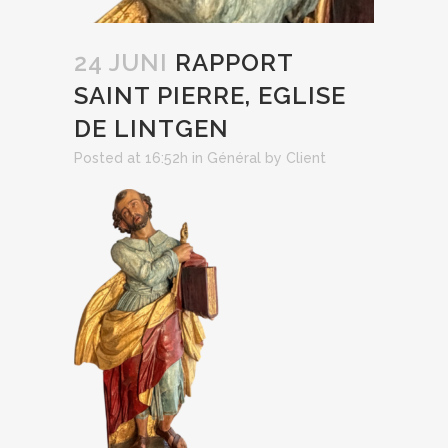
24 JUNI
RAPPORT
SAINT PIERRE, EGLISE
DE LINTGEN
Posted at 16:52h
in
Général
by
Client